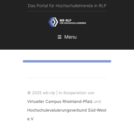
Das Portal für Hochschullehrende in RLP
Menu
© 2025 wb-rlp | In Kooperation von
Virtueller Campus Rheinland-Pfalz
und
Hochschulevaluierungsverbund Süd-West
e.V