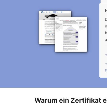
H
i
b
a
→
→
W
Warum ein Zertifikat 