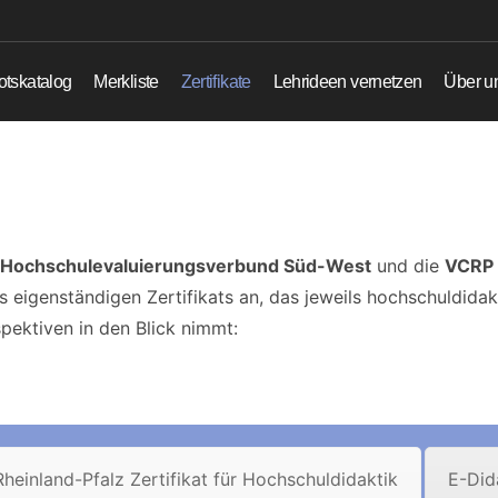
tskatalog
Merkliste
Zertifikate
Lehrideen vernetzen
Über u
Hochschulevaluierungsverbund Süd-West
und die
VCRP
s eigenständigen Zertifikats an, das jeweils hochschuldid
pektiven in den Blick nimmt:
Rheinland-Pfalz Zertifikat für Hochschuldidaktik
E-Dida