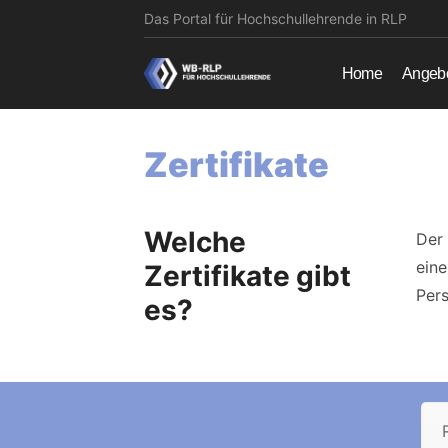
Das Portal für Hochschullehrende in RLP
Home
Angebo
Zertifikate
Welche
Der
eine
Zertifikate gibt
Pers
es?