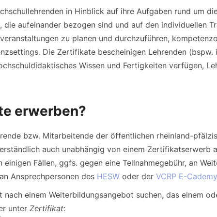
Hochschullehrenden in Hinblick auf ihre Aufgaben rund um d
 die aufeinander bezogen sind und auf den individuellen Tra
rveranstaltungen zu planen und durchzuführen, kompetenzor
senzsettings. Die Zertifikate bescheinigen Lehrenden (bsp
ochschuldidaktisches Wissen und Fertigkeiten verfügen, Le
ate erwerben?
ehrende bzw. Mitarbeitende der öffentlichen rheinland-pfälz
rständlich auch unabhängig von einem Zertifikatserwerb ab
n einigen Fällen, ggfs. gegen eine Teilnahmegebühr, an Wei
t an Ansprechpersonen des
HESW
oder der
VCRP E-Cademy
t nach einem Weiterbildungsangebot suchen, das einem oder
er unter
Zertifikat
: